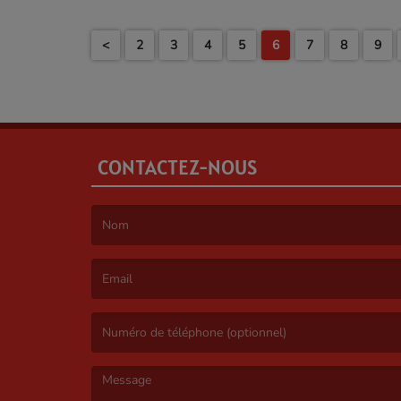
<
2
3
4
5
6
7
8
9
CONTACTEZ-NOUS
(Le nom est obligatoire. )
(L’email est obligatoire. )