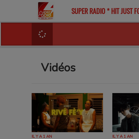
SUPER RADIO * HIT JUST F
Vidéos
IL Y A 1 AN
IL Y A 1 AN