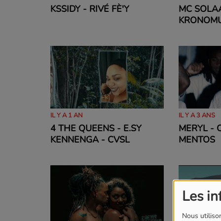
KSSIDY - RIVÉ FÈ'Y
MC SOLA
KRONOMUZ
D'ABORD
IL Y A 1 AN
IL Y A 3 ANS
4 THE QUEENS - E.SY
MERYL - 
KENNENGA - CVSL
MENTOS
Les in
Nous utilison