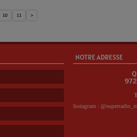
10
11
>
NOTRE ADRESSE
Q
972
T
I
nstagram : @superradio_