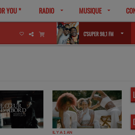
OR YOU *
RADIO
MUSIQUE
CO
C'SUPER 98,1 FM
IL Y A 1 AN