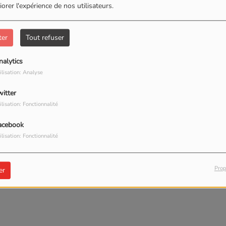
orer l'expérience de nos utilisateurs.
RÉSIGNÉE
IL Y A 4 ANS
ter
Tout refuser
DJ GIL X MAURANE VOYER
- SALINES (OFFICIAL
nalytics
VIDEO)
ilisation: Analyse
witter
ilisation: Fonctionnalité
acebook
ilisation: Fonctionnalité
Prop
er