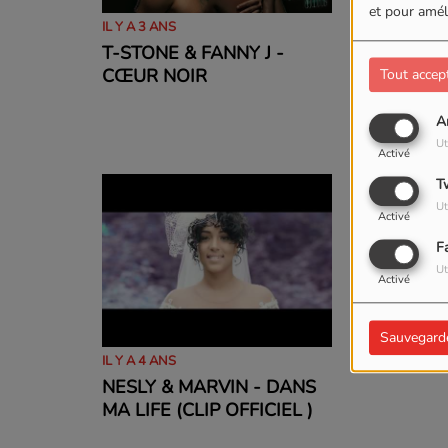
et pour améli
IL Y A 3 ANS
IL Y A 3 ANS
T-STONE & FANNY J -
NESLY - 
CŒUR NOIR
Tout accep
A
Ut
Activé
T
Ut
Activé
F
Ut
Activé
Sauvegard
IL Y A 4 ANS
NESLY & MARVIN - DANS
MA LIFE (CLIP OFFICIEL )