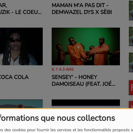
AR,
MAMAN M'A PAS DIT -
IK - LE COEUR
DEMWAZEL DYS X SÈBI
IL Y A 3 ANS
COCA COLA
SENSEY' - HONEY
DAMOISEAU (FEAT. JOÉ
DWÈT FILÉ)
formations que nous collectons
s des cookies pour fournir les services et les fonctionnalités proposés s