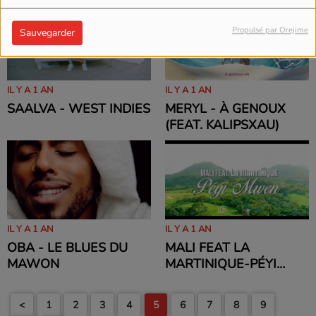
LITTLE SIMZ AND
BENJAMIN AD)
Propulsé par Orejime
Sauvegarder
IL Y A 1 AN
IL Y A 1 AN
SAALVA - WEST INDIES
MERYL - À GENOUX
(FEAT. KALIPSXAU)
IL Y A 1 AN
IL Y A 1 AN
OBA - LE BLUES DU
MALI FEAT LA
MAWON
MARTINIQUE-PÉYI
MWEN
<
1
2
3
4
5
6
7
8
9