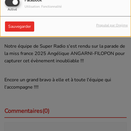
Facebook
Utilisation: Fonctionnalité
Activé
Propulsé par Orejime
Sauvegarder
13 FÉVRIER 2025
Notre équipe de Super Radio s'est rendu sur la parade de
la miss france 2025 Angélique ANGARNI-FILOPON pour
capturer cet évènement inoubliable !!!
Encore un grand bravo à elle et à toute l'équipe qui
l'accompagne !!!!
Commentaires(0)