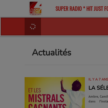
SUPER RADIO * HIT JUST F
Actualités
IL Y A 7 AN
LA SÉL
Ambre, Camill
dans l’ins
l’enfance, il