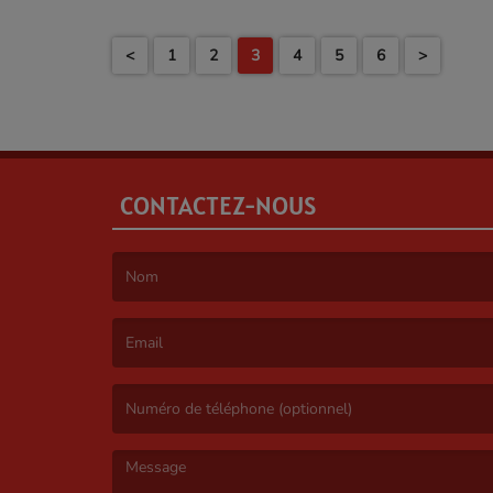
septembre à 
d’intervenir d
<
1
2
3
4
5
6
>
CONTACTEZ-NOUS
(Le nom est obligatoire. )
(L’email est obligatoire. )