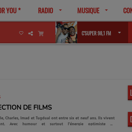
OR YOU *
RADIO
MUSIQUE
CO
C'SUPER 98,1 FM
S
ECTION DE FILMS
e, Charles, Imad et Tugdual ont entre six et neuf ans. Ils vivent
tant. Avec humour et surtout l’énergie optimiste de
s nous prennent par la main, nous entraînent dans leur monde et