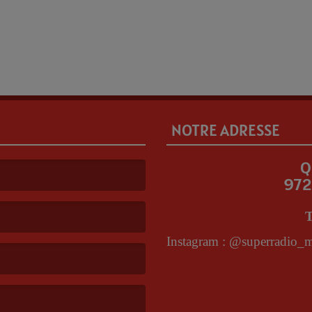
mai 2019. La résidence artistique permettra aussi à CADICE
ans l’établissement une fois par mois à la fois pour le......
NOTRE ADRESSE
Q
972
T
I
nstagram : @superradio_