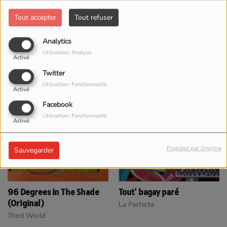
Tout accepter
Tout refuser
Satisfaction
Pa ni travay
Analytics
Kassav'
Sélecta
Utilisation: Analyse
Activé
Twitter
Utilisation: Fonctionnalité
Activé
Facebook
Utilisation: Fonctionnalité
Activé
Propulsé par Orejime
Sauvegarder
96 Degrees In The Shade
Tout' bagay paré
(Original)
La Perfecta
Third World