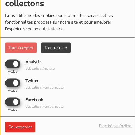
collectons
Nous utilisons des cookies pour fournir les services et les
fonctionnalités proposés sur notre site et pour améliorer
l'expérience de nos utilisateurs.
Tout accepter
Tout refuser
Analytics
Utilisation: Analyse
Activé
Twitter
Utilisation: Fonctionnalité
Activé
Facebook
Utilisation: Fonctionnalité
Activé
17 FÉVRIER 2025 -
529 VUES
ÉCOUTER LE PODCAST
TÉLÉCHARGER LE PODCAST
Propulsé par Orejime
Sauvegarder